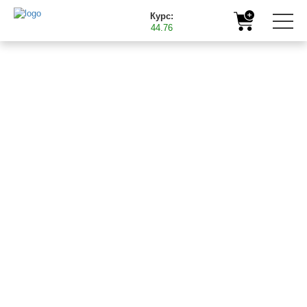
Курс:
44.76
Главная
Полезная информация
Подкормка яблони микроудобрениями Баст
01.06.2018
ПОДКОРМКА ЯБЛОНИ
МИКРОУДОБРЕНИЯМИ
БАСТ
Важнейшими элементами для качественного выращивания
яблок являются фосфор, бор, цинк, кальций, магний,
марганец и железо. Если деревья испытывают дефицит