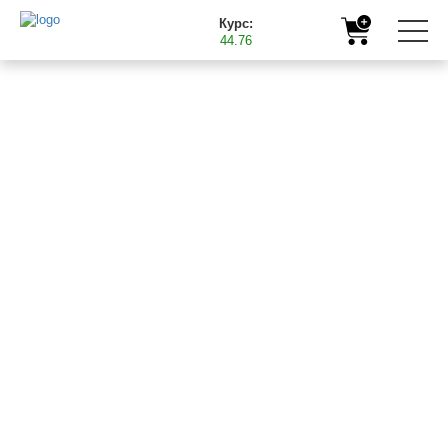
Курс:
44.76
Головна
Корисна інформація
Все, що необхідно знати про мікродобрива
09.06.2017
ВСЕ, ЩО НЕОБХІДНО
ЗНАТИ ПРО
МІКРОДОБРИВА
Мінеральними добривами сьогодні не здивуєш не лише
спеціаліста аграрного сектора, а й пересічну людину, адже
про їхнє використання у сільському господарстві знає і чув