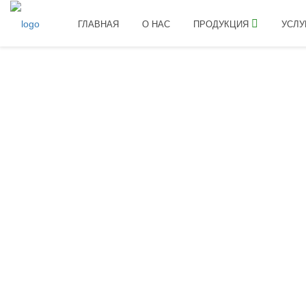
ГЛАВНАЯ
О НАС
ПРОДУКЦИЯ
УСЛУ
Вернуться назад
Политика конфиденциал
Последнее обновление: 15 июня 2021 г.
В настоящей Политике конфиденциальности описыв
вами Сервиса, а также рассказывается о ваших прав
Мы используем ваши персональные данные для пред
соответствии с настоящей Политикой конфиденциал
Толкование и определе