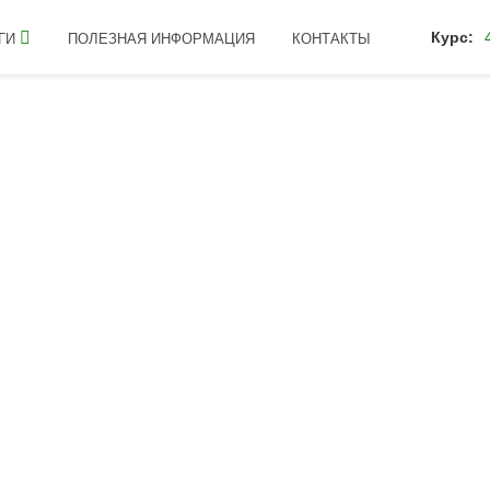
Курс:
ГИ
ПОЛЕЗНАЯ ИНФОРМАЦИЯ
КОНТАКТЫ
ьности
аются наши политики и процедуры по сбору, использованию и ра
ах на конфиденциальность и о том, как закон защищает вас.
оставления и улучшения Сервиса. Используя Сервис, вы соглаша
ьности.
ния