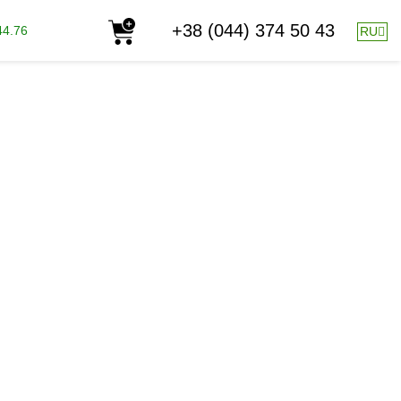
+38 (044) 374 50 43
44.76
RU
скрытию вашей информации при использовании
етесь на сбор и использование информации в