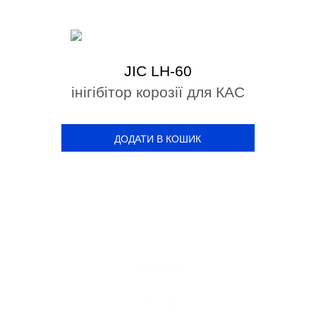
JIC LH-60
інігібітор корозії для КАС
ДОДАТИ В КОШИК
ГОЛОВНА
ПРО НАС