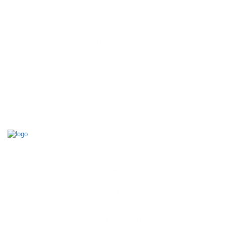
ПРОДУКЦІЯ
ПОСЛУГИ
КОРИСНА ІНФОРМАЦІЯ
КОНТАКТИ
LLC KRONA
м. Київ
вул. Козацька 116, офіс 202
+38 (044) 374 50 43