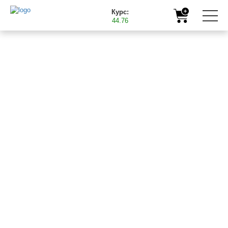
Курс:
44.76
ПРОДУКЦІЯ ТМ "БАСТ"
ВЧАСНО І З КОРИСТЮ ДЛЯ
МАЙБУТНЬОГО ВРОЖАЮ
ВІДЕОПРЕЗЕНТАЦІЯ ТМ "BAST"