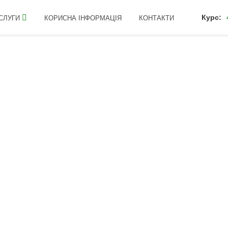
Курс:
СЛУГИ
КОРИСНА ІНФОРМАЦІЯ
КОНТАКТИ
и
интернет-магазином, сайт которого размещен в сети Интернет по а
услуг Интернет-магазина, именуемым в дальнейшем «Покупатель»,
 до ст. Ст. 633, 641 і гл. 63 Цивільного кодексу України), його умов
ідприємець).