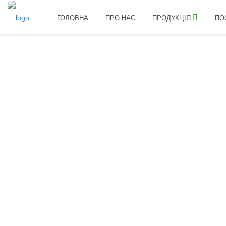
ГОЛОВНА
ПРО НАС
ПРОДУКЦІЯ
ПО
Перейти на головну
Договір публічної оферт
Приведенный ниже текст является договором между 
дальнейшем «Интернет-магазин», и пользователем 
Покупателем через сайт интернет-магазина.
Загальні положення
Цей договір є договором публічної оферти (відповідно
(фізична особа, юридична особа, фізична особа - п