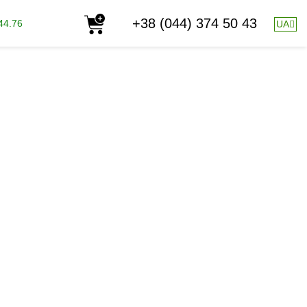
+38 (044) 374 50 43
44.76
UA
дресу http://www.bast.land, именуемым в
 и определяет условия купли-продажи товаров
и однакові для всіх покупців незалежно від статусу