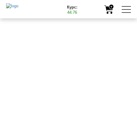
Курс:
44.76