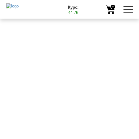
Курс:
44.76
Головна
Корисна інформація
Навіщо потрібні мікродобрива
02.06.2017
НАВІЩО ПОТРІБНІ
МІКРОДОБРИВА
Сільськогосподарським рослинам для нормального росту
потрібні підгодівлі мінеральними елементами - азотом,
фосфором, сіркою, кальцієм. Зазначені речовини
задовольняють базові потреби рослинних культур, а для