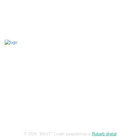
ПОЛЕЗНАЯ ИНФОРМАЦИЯ
КОНТАКТЫ
LLC KRONA
г. Киев
ул. Казацкая 116, офис 202
+38 (044) 374 50 43
e-mail: info@bast.land
© 2026 ‘’BAST’’ | сайт разработан в
Rubarb digital