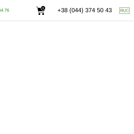
+38 (044) 374 50 43
44.76
RU
31.05.2018
ЧНОГО
АСТ
ца и цинка.
Предпосевная
стения всеми необходимыми