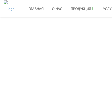
ГЛАВНАЯ
О НАС
ПРОДУКЦИЯ
УСЛУ
Главная
Полезная информац
ПОДК
МИ
Лён относится к
культур
обработка семян и внекор