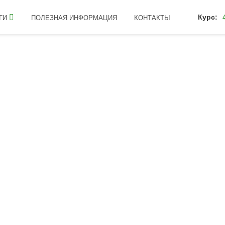
Курс:
ГИ
ПОЛЕЗНАЯ ИНФОРМАЦИЯ
КОНТАКТЫ
ия
Подкормка льна масличного микроудобрениями Баст
ОРМКА ЛЬНА МАСЛИ
КРОУДОБРЕНИЯМИ Б
ам, чувствительным к недостатку бора, меди, марган
невые подкормки микроудобрениями Баст обеспечат ра