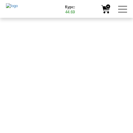
Курс:
44.69
Главная
Полезная информация
Партнерская программа от TM BAST (БАСТ)
03.04.2017
ПАРТНЕРСКАЯ
ПРОГРАММА ОТ TM
BAST (БАСТ)