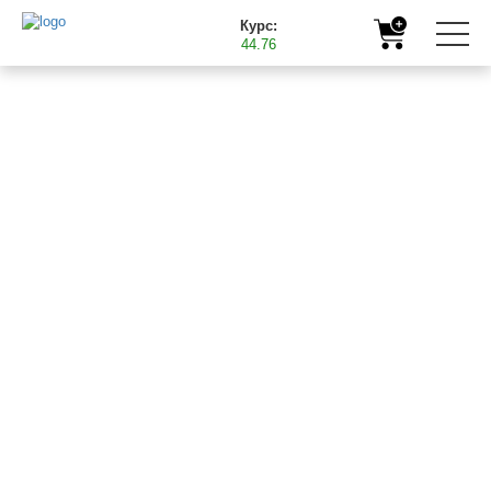
Курс:
44.76
Главная
Продукция
Микроудобрения
БАСТ Цинк
БАСТ Цинк
()
Жидкое концентрированное цинковое удобрение
(суспензия).
НАЗНАЧЕНИЕ: