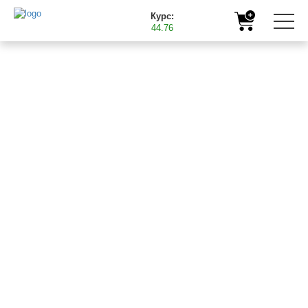
Курс:
44.76
Главная
Полезная информация
Подкормка белокачанной капусты микроудобрениями
Баст
06.07.2018
ПОДКОРМКА
БЕЛОКАЧАННОЙ
КАПУСТЫ
МИКРОУДОБРЕНИЯМИ
БАСТ