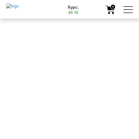
Курс:
44.76
Главная
Полезная информация
Партнерская программа от TM BAST (БАСТ)
03.04.2017
ПАРТНЕРСКАЯ
ПРОГРАММА ОТ TM
BAST (БАСТ)