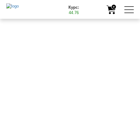
Курс:
44.76
Головна
Корисна інформація
Підживлення льону олійного мікродобривами Баст
31.05.2018
ПІДЖИВЛЕННЯ ЛЬОНУ
ОЛІЙНОГО
МІКРОДОБРИВАМИ
БАСТ
Льон належить до культур, чутливих до нестачі бору, міді,
марганцю і цинку. Передпосівна обробка насіння і