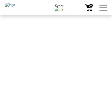
Курс:
44.83
Головна
Продукція
Мікродобрива
БАСТ NPK Плюс
БАСТ NPK Плюс
()
Рідке багатокомпонентне NPK добриво з вмістом
макро та мікроелементів (хелатовані ЕДТА).
ПРИЗНАЧЕННЯ: