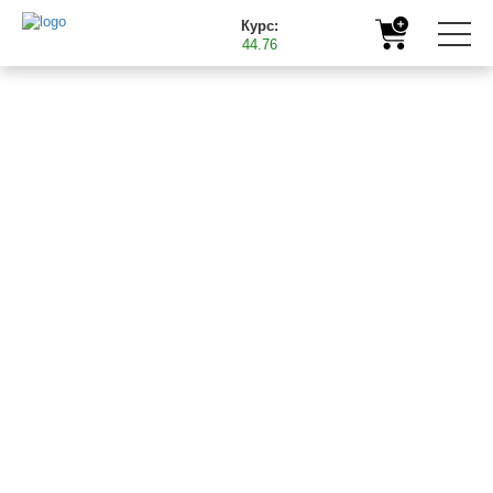
Курс:
44.76
Головна
Корисна інформація
Підживлення гарбуза мікродобривами Баст
13.04.2025
ПІДЖИВЛЕННЯ
ГАРБУЗА
МІКРОДОБРИВАМИ
БАСТ
У фазу
4-6 листків