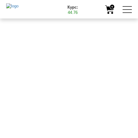
Курс:
44.76
Головна
Продукція
Мікродобрива
БАСТ Мідь
БАСТ Мідь
()
Рідке концентроване добриво з вмістом міді (міді
гліцинат). Не містить хлоридів, сульфатів та
нітратів.