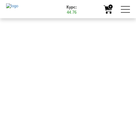
Курс:
44.76
Главная
Полезная информация
31.05.2018
ПОДКОРМКА ЛЬНА
МАСЛИЧНОГО
МИКРОУДОБРЕНИЯМИ БАСТ