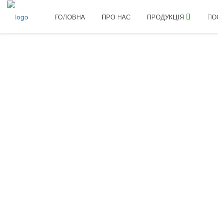
ГОЛОВНА
ПРО НАС
ПРОДУКЦІЯ
ПО
Головна
Продукція
Мікродобрива
БАСТ NPK