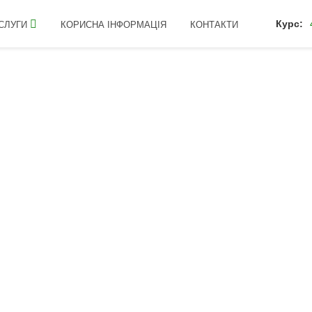
Курс:
СЛУГИ
КОРИСНА ІНФОРМАЦІЯ
КОНТАКТИ
 Плюс 45-200-65
БАСТ NP
Плюс 45-
Рідке багатокомпонентне NPK 
Містить органічні та вільні L-а
ПРИЗНАЧЕННЯ: