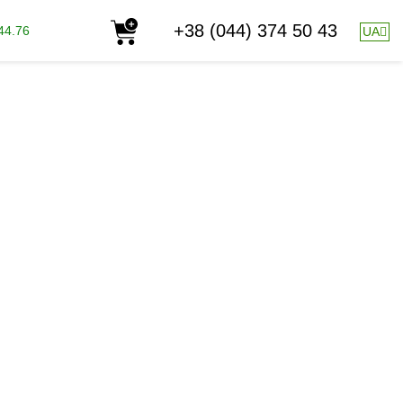
+38 (044) 374 50 43
44.76
UA
K
200-65
добриво з збільшеним вмістом фосфору.
мінокислоти.