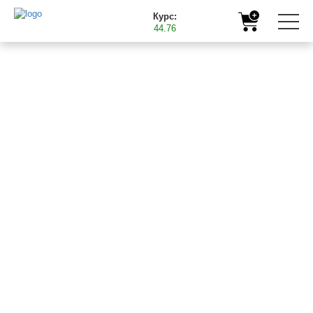
Курс:
44.76
Головна
Продукція
Мікродобрива
БАСТ Комплекс
БАСТ Комплекс
()
концентрована суспензія основних мезо та
мікроелементів
ПРИЗНАЧЕННЯ: