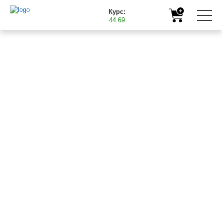
Курс:
44.69
Головна
Продукція
Мікродобрива
БАСТ Бор Енерджі
БАСТ Бор
Енерджі
()
Рідке концентроване борне добриво (поліольні
сполуки бору).